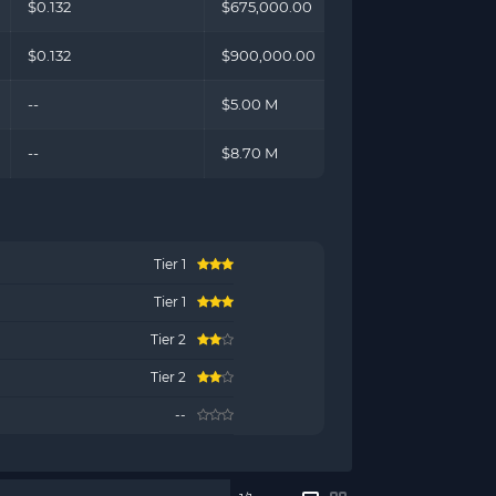
$0.132
$675,000.00
$0.132
$900,000.00
--
$5.00 M
--
$8.70 M
Tier 1
Tier 1
Tier 2
Tier 2
--