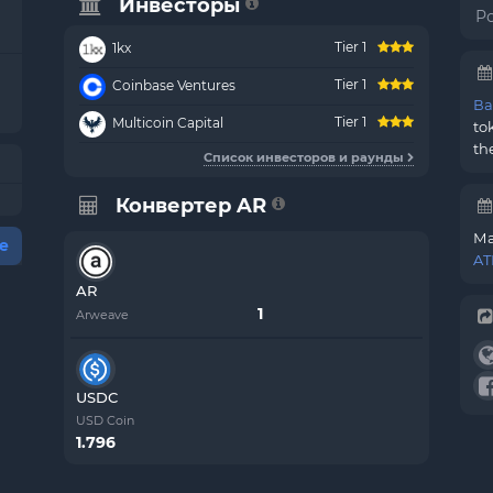
Инвесторы
Р
Tier 1
1kx
Tier 1
Coinbase Ventures
Ва
Tier 1
Multicoin Capital
to
th
Список инвесторов и раунды
Конвертер AR
Ма
е
AT
AR
Arweave
USDC
USD Coin
1.796