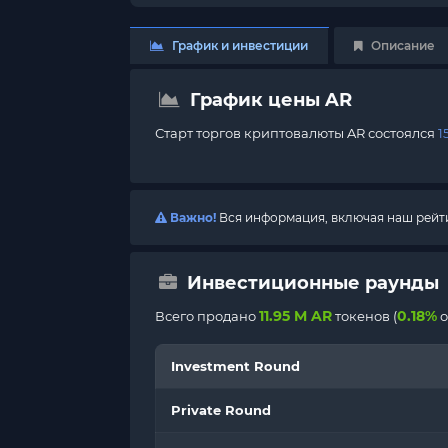
График и инвестиции
Описание
График цены AR
Старт торгов криптовалюты AR состоялся
1
Важно!
Вся информация, включая наш рейтин
Инвестиционные раунды
11.95 M AR
0.18%
Всего продано
токенов (
о
Investment Round
Private Round