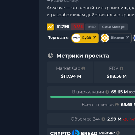
Нашли ошибку?
Arweave — это новый тип хранилища, 
и разработчикам действительно храни
$1.796
-0.55%
#160
Cloud Storage
Торговать:
ByBit
Binance
Метрики проекта
Market Cap
FDV
$117.94 M
$118.56 M
В циркуляции
65.65 M
10
Всего токенов
65.65 
Объем за 24ч
2.99 M
-38.4
Рейтинг