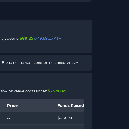
$89.25
на уровне
(x49.68 до ATH)
Bread.net не дает советов по инвестициям.
$23.58 M
том Arweave составляет
.
Price
Funds Raised
--
$8.30 M