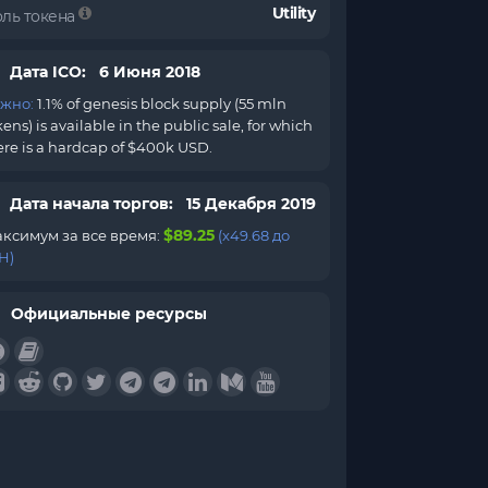
Utility
оль токена
Дата ICO: 6 Июня 2018
жно:
1.1% of genesis block supply (55 mln
kens) is available in the public sale, for which
ere is a hardcap of $400k USD.
Дата начала торгов: 15 Декабря 2019
$89.25
ксимум за все время:
(x49.68 до
H)
Официальные ресурсы