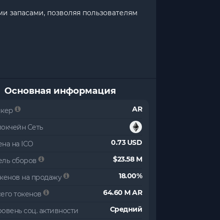
и запасами, позволяя пользователям
Основная информация
AR
икер
локчейн Сеть
0.73 USD
на на ICO
$23.58 M
ель сборов
18.00%
окенов на продажу
64.60 M AR
сего токенов
Средний
овень соц. активности