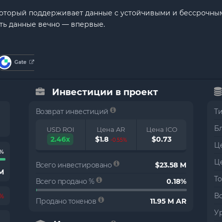
который поддерживает данные с устойчивыми и бессрочным
ть данные вечно — впервые.
Gate
Инвестиции в проект
Возврат инвестиций
Т
Б
USD ROI
Цена AR
Цена ICO
2.46x
$1.8
$0.73
-0.55%
Це
0%
Ц
Всего инвестировано
$23.58 M
M
Т
Всего продано %
0.18%
В
4%
Продано токенов
11.95 M AR
Ур