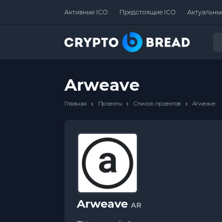
Активные ICO
Предстоящие ICO
Актуальны
Arweave
›
›
›
Главная
Проекты
Список проектов
Arweave
Arweave
AR