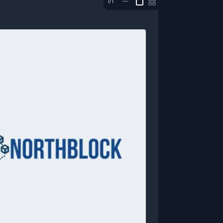
1/1
—