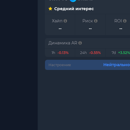
Средний интерес
Хайп
Риск
ROI
--
--
--
Динамика AR
1h
-0.13%
24h
-0.55%
7d
+3.52%
Нейтрально
Настроение