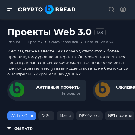
Проекты Web 3.0
138
›
›
›
Главная
Проекты
Список проектов
Проекты Web 3.0
Web 3.0, также известный как Web3, относится к более
продвинутому уровню интернета. Он может похвастаться
децентрализованной экосистемой на основе блокчейна,
где пользователи могут взаимодействовать, не беспокоясь
о центральных хранилищах данных.
Активные проекты
Ожидае
9 проектов
Web 3.0
DeSci
Meme
DEX биржи
NFT проекты
ФИЛЬТР