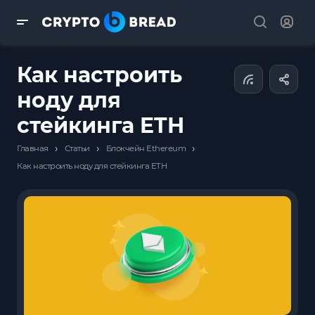
Как настроить
ноду для
стейкинга ETH
›
›
›
Главная
Статьи
Блокчейн Ethereum
Как настроить ноду для стейкинга ETH