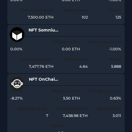
Капитализация
Владельцы
Всего
7,500.00 ETH
102
125
NFT Somnium Space VR
24ч %
Объем за 24ч
Объем за 24ч %
0.00%
0.00 ETH
-1.00%
Капитализация
Владельцы
Всего
7,477.76 ETH
4.64
5.888
NFT OnChainMonkey
24ч %
Объем за 24ч
Объем за 24ч %
-8.27%
5.50 ETH
0.63%
Продаж за 24ч
Капитализация
Владельцы
7
7,458.98 ETH
3.011
Всего