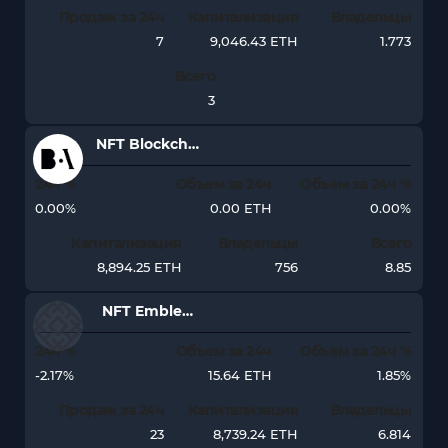
Продаж за 24ч
Капитализация
Владельцы
7
9,046.43 ETH
1.773
Всего
3
NFT Blockchain Art Institute
24ч %
Объем за 24ч
Объем за 24ч %
0.00%
0.00 ETH
0.00%
Капитализация
Владельцы
Всего
8,894.25 ETH
756
8.85
NFT Emblem Vault [Ethereum]
24ч %
Объем за 24ч
Объем за 24ч %
-2.17%
15.64 ETH
1.85%
Продаж за 24ч
Капитализация
Владельцы
23
8,739.24 ETH
6.814