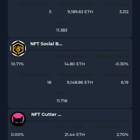
Продаж за 24ч
Капитализация
Владельцы
5
9,189.63 ETH
3.212
Всего
11.383
NFT Social BEES University
24ч %
Объем за 24ч
Объем за 24ч %
10.71%
14.80 ETH
-0.30%
Продаж за 24ч
Капитализация
Владельцы
18
9,148.86 ETH
6.19
Всего
11.718
NFT Gutter Cat Gang
24ч %
Объем за 24ч
Объем за 24ч %
0.00%
21.44 ETH
2.70%