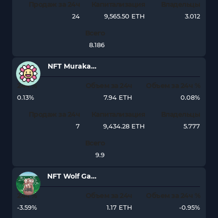
Продаж за 24ч
Капитализация
Владельцы
24
9,565.50 ETH
3.012
Всего
8.186
NFT Murakami.Flowers Official
24ч %
Объем за 24ч
Объем за 24ч %
0.13%
7.94 ETH
0.08%
Продаж за 24ч
Капитализация
Владельцы
7
9,434.28 ETH
5.777
Всего
9.9
NFT Wolf Game - Wool Pouch
24ч %
Объем за 24ч
Объем за 24ч %
-3.59%
1.17 ETH
-0.95%