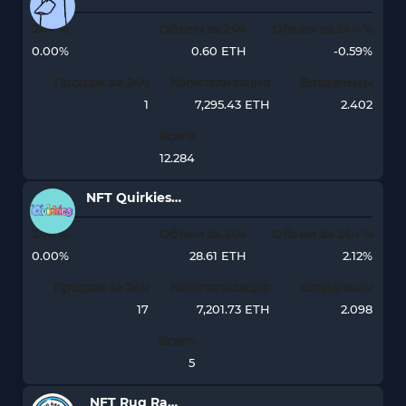
24ч %
Объем за 24ч
Объем за 24ч %
0.00%
0.60 ETH
-0.59%
Продаж за 24ч
Капитализация
Владельцы
1
7,295.43 ETH
2.402
Всего
12.284
NFT Quirkies Originals
24ч %
Объем за 24ч
Объем за 24ч %
0.00%
28.61 ETH
2.12%
Продаж за 24ч
Капитализация
Владельцы
17
7,201.73 ETH
2.098
Всего
5
NFT Rug Radio - Genesis NFT