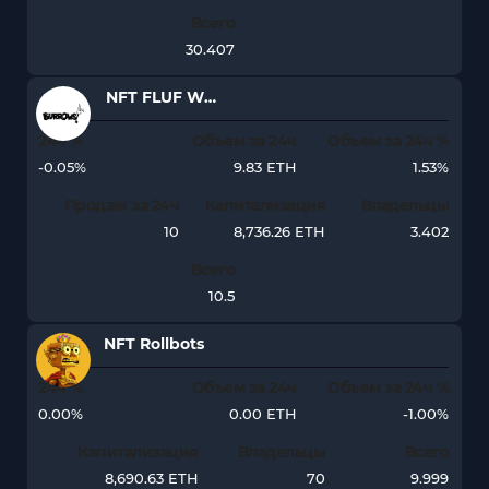
Всего
30.407
NFT FLUF World: Burrows
24ч %
Объем за 24ч
Объем за 24ч %
-0.05%
9.83 ETH
1.53%
Продаж за 24ч
Капитализация
Владельцы
10
8,736.26 ETH
3.402
Всего
10.5
NFT Rollbots
24ч %
Объем за 24ч
Объем за 24ч %
0.00%
0.00 ETH
-1.00%
Капитализация
Владельцы
Всего
8,690.63 ETH
70
9.999