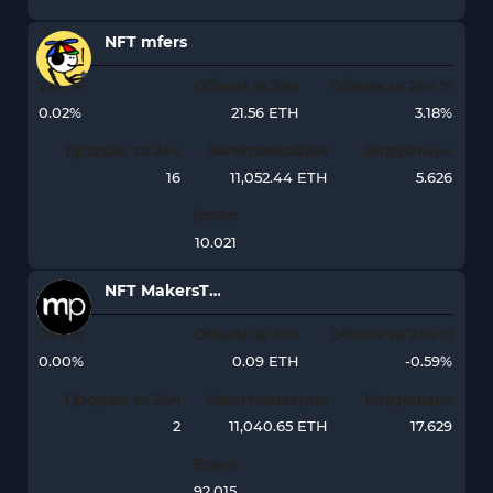
NFT mfers
24ч %
Объем за 24ч
Объем за 24ч %
0.02%
21.56 ETH
3.18%
Продаж за 24ч
Капитализация
Владельцы
16
11,052.44 ETH
5.626
Всего
10.021
NFT MakersToken
24ч %
Объем за 24ч
Объем за 24ч %
0.00%
0.09 ETH
-0.59%
Продаж за 24ч
Капитализация
Владельцы
2
11,040.65 ETH
17.629
Всего
92.015