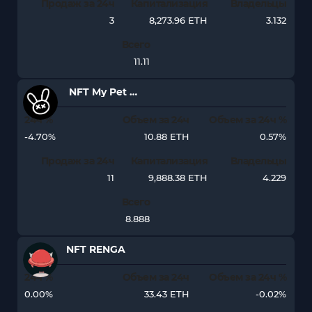
Продаж за 24ч
Капитализация
Владельцы
3
8,273.96 ETH
3.132
Всего
11.11
NFT My Pet Hooligan
24ч %
Объем за 24ч
Объем за 24ч %
-4.70%
10.88 ETH
0.57%
Продаж за 24ч
Капитализация
Владельцы
11
9,888.38 ETH
4.229
Всего
8.888
NFT RENGA
24ч %
Объем за 24ч
Объем за 24ч %
0.00%
33.43 ETH
-0.02%