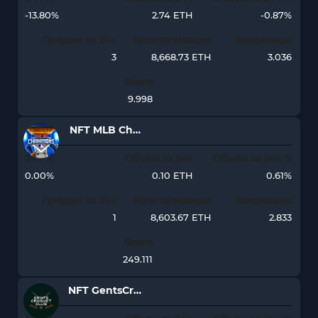
-13.80%
2.74 ETH
-0.87%
Продаж за 24ч
Капитализация
Владельцы
3
8,668.73 ETH
3.036
Всего
9.998
NFT MLB Champions
24ч %
Объем за 24ч
Объем за 24ч %
0.00%
0.10 ETH
0.61%
Продаж за 24ч
Капитализация
Владельцы
1
8,603.67 ETH
2.833
Всего
249.111
NFT GentsCroquetClub