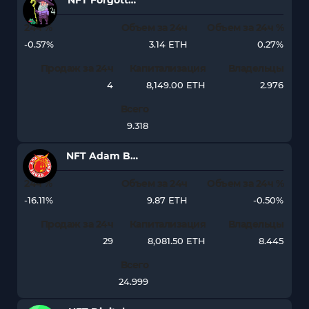
NFT Forgotten Runes Wizards Cult
24ч %
Объем за 24ч
Объем за 24ч %
-0.57%
3.14 ETH
0.27%
Продаж за 24ч
Капитализация
Владельцы
4
8,149.00 ETH
2.976
Всего
9.318
NFT Adam Bomb Squad
24ч %
Объем за 24ч
Объем за 24ч %
-16.11%
9.87 ETH
-0.50%
Продаж за 24ч
Капитализация
Владельцы
29
8,081.50 ETH
8.445
Всего
24.999