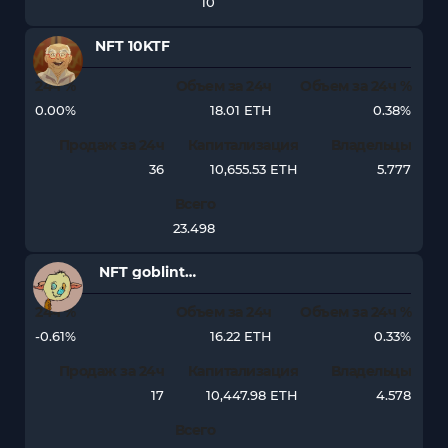
10
NFT 10KTF
24ч %
Объем за 24ч
Объем за 24ч %
0.00%
18.01 ETH
0.38%
Продаж за 24ч
Капитализация
Владельцы
36
10,655.53 ETH
5.777
Всего
23.498
NFT goblintown.wtf
24ч %
Объем за 24ч
Объем за 24ч %
-0.61%
16.22 ETH
0.33%
Продаж за 24ч
Капитализация
Владельцы
17
10,447.98 ETH
4.578
Всего