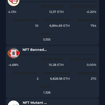
24ч %
Объем за 24ч
Объем за 24ч %
4.13%
12.37 ETH
-0.20%
Продаж за 24ч
Капитализация
Владельцы
10
6,894.69 ETH
794
Всего
5.555
NFT Banned From The Internet by Slime Sunda
24ч %
Объем за 24ч
Объем за 24ч %
-4.68%
10.28 ETH
0.00%
Продаж за 24ч
Капитализация
Владельцы
2
6,828.58 ETH
270
Всего
1.328
NFT Mutant Garden Seeder