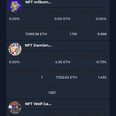
NFT milkomeda_n
24ч %
Объем за 24ч
Объем за 24ч %
0.00%
0.00 ETH
0.00%
Капитализация
Владельцы
Всего
7,999.58 ETH
1.761
9.998
NFT Damien Hirst - The Currency
24ч %
Объем за 24ч
Объем за 24ч %
0.00%
4.95 ETH
-0.73%
Продаж за 24ч
Капитализация
Владельцы
1
7,922.62 ETH
1.492
Всего
1.821
NFT Wolf Game - Farmer
24ч %
Объем за 24ч
Объем за 24ч %