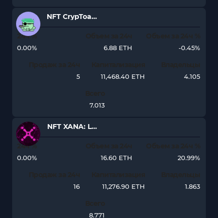
NFT CrypToadz by GREMPLIN
24ч %
Объем за 24ч
Объем за 24ч %
0.00%
6.88 ETH
-0.45%
Продаж за 24ч
Капитализация
Владельцы
5
11,468.40 ETH
4.105
Всего
7.013
NFT XANA: LAND
24ч %
Объем за 24ч
Объем за 24ч %
0.00%
16.60 ETH
20.99%
Продаж за 24ч
Капитализация
Владельцы
16
11,276.90 ETH
1.863
Всего
8.771