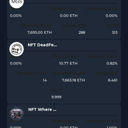
24ч %
Объем за 24ч
Объем за 24ч %
0.00%
0.00 ETH
0.00%
Капитализация
Владельцы
Всего
7,695.00 ETH
288
513
NFT DeadFellaz
24ч %
Объем за 24ч
Объем за 24ч %
0.00%
10.77 ETH
0.82%
Продаж за 24ч
Капитализация
Владельцы
14
7,663.18 ETH
6.461
Всего
9.999
NFT Where My Vans Go
24ч %
Объем за 24ч
Объем за 24ч %
0.00%
0.00 ETH
-1.00%