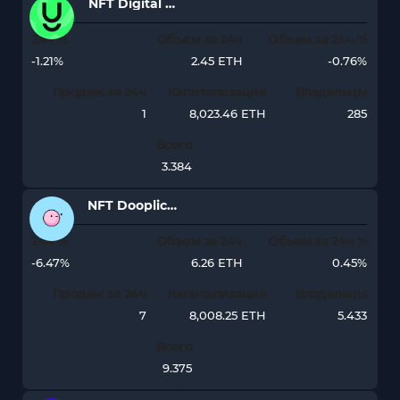
NFT Digital Tycoons Club Tykes
24ч %
Объем за 24ч
Объем за 24ч %
-1.21%
2.45 ETH
-0.76%
Продаж за 24ч
Капитализация
Владельцы
1
8,023.46 ETH
285
Всего
3.384
NFT Dooplicator
24ч %
Объем за 24ч
Объем за 24ч %
-6.47%
6.26 ETH
0.45%
Продаж за 24ч
Капитализация
Владельцы
7
8,008.25 ETH
5.433
Всего
9.375