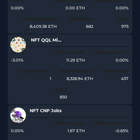
24ч %
Объем за 24ч
Объем за 24ч %
0.00%
0.00 ETH
0.00%
Капитализация
Владельцы
Всего
8,409.38 ETH
682
975
NFT QQL Mint Pass
24ч %
Объем за 24ч
Объем за 24ч %
-3.01%
11.29 ETH
0.00%
Продаж за 24ч
Капитализация
Владельцы
1
8,328.94 ETH
457
Всего
850
NFT CNP Jobs
24ч %
Объем за 24ч
Объем за 24ч %
0.00%
1.67 ETH
-0.65%