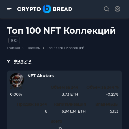
Топ 100 NFT Коллекций
100
›
›
Главная
Проекты
Топ 100 NFT Коллекций
ФИЛЬТР
NFT Akutars
24ч %
Объем за 24ч
Объем за 24ч %
0.00%
3.73 ETH
-0.25%
Продаж за 24ч
Капитализация
Владельцы
6
6,941.34 ETH
5.153
Всего
15