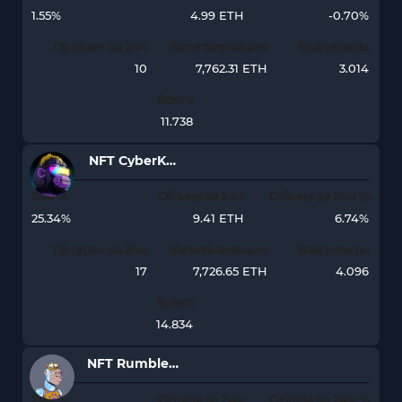
1.55%
4.99 ETH
-0.70%
Продаж за 24ч
Капитализация
Владельцы
10
7,762.31 ETH
3.014
Всего
11.738
NFT CyberKongz VX
24ч %
Объем за 24ч
Объем за 24ч %
25.34%
9.41 ETH
6.74%
Продаж за 24ч
Капитализация
Владельцы
17
7,726.65 ETH
4.096
Всего
14.834
NFT Rumble Kong League
24ч %
Объем за 24ч
Объем за 24ч %