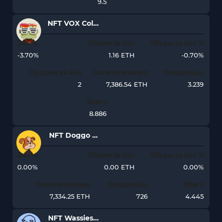
9.5
NFT VOX Collectibles
24ч %
Объем за 24ч
Объем за 24ч %
-3.70%
1.16 ETH
-0.70%
Продаж за 24ч
Капитализация
Владельцы
2
7,386.54 ETH
3.239
Всего
8.886
NFT Doggo Verse Genesis
24ч %
Объем за 24ч
Объем за 24ч %
0.00%
0.00 ETH
0.00%
Капитализация
Владельцы
Всего
7,334.25 ETH
726
4.445
NFT Wassies by Wassies