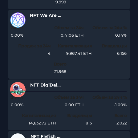
9.999
NFT We Are All the SA
24ч %
Объем за 24ч
Объем за 24ч %
0.00%
0.4106 ETH
0.14%
Продаж за 24ч
Капитализация
Владельцы
4
9,967.41 ETH
6.156
Всего
21.968
NFT DigiDaigaku Genesis
24ч %
Объем за 24ч
Объем за 24ч %
0.00%
0.00 ETH
-1.00%
Капитализация
Владельцы
Всего
14,832.72 ETH
815
2.022
NFT Flyfish Club