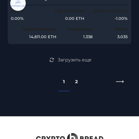
24ч %
Объем за 24ч
Объем за 24ч %
0.00%
0.00 ETH
-1.00%
Капитализация
Владельцы
Всего
14,611.00 ETH
1.338
3.035
Загрузить еще
1
2