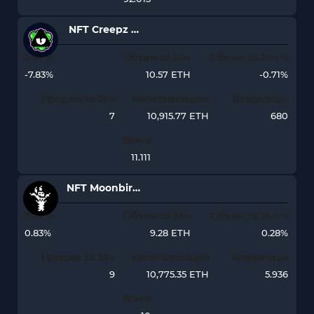
NFT Creepz Genesis
24ч %
Объем за 24ч
Объем за 24ч %
-7.83%
10.57 ETH
-0.71%
Продаж за 24ч
Капитализация
Владельцы
7
10,915.77 ETH
680
Всего
11.111
NFT Moonbirds Oddities
24ч %
Объем за 24ч
Объем за 24ч %
0.83%
9.28 ETH
0.28%
Продаж за 24ч
Капитализация
Владельцы
9
10,775.35 ETH
5.936
Всего