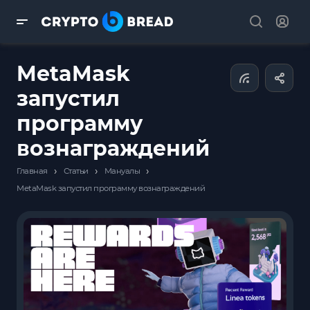
MetaMask
запустил
программу
вознаграждений
›
›
›
Главная
Статьи
Мануалы
MetaMask запустил программу вознаграждений