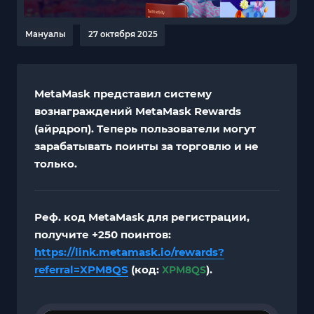
Мануалы
27 октября 2025
MetaMask представил систему
вознаграждений MetaMask Rewards
(айрдроп). Теперь пользователи могут
зарабатывать поинты за торговлю и не
только.
Реф. код MetaMask для регистрации,
получите +250 поинтов:
https://link.metamask.io/rewards?
referral=XPM8QS
(код:
).
XPM8QS