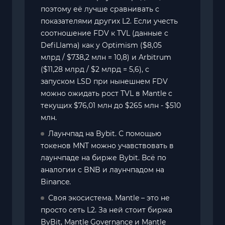
поэтому её лучше сравнивать с
показателями других L2. Если учесть
соотношение FDV к TVL (данные с
DefiLlama) как у Optimism ($8,05
млрд / $738,2 млн = 10,8) и Arbitrum
($11,28 млрд / $2 млрд = 5,6), с
запуском LSD при нынешнем FDV
можно ожидать рост TVL в Mantle с
текущих $76,01 млн до $265 млн - $510
млн.
Лаунчпад на Bybit. С помощью
токенов MNT можно учавствовать в
лаунчпаде на бирже Bybit. Всё по
аналогии с BNB и лаунчпадом на
Binance.
Своя экосистема. Mantle – это не
просто сеть L2. За ней стоит биржа
ByBit, Mantle Governance и Mantle