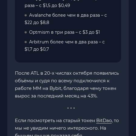
раза – с $1,5 до $0,49
Avalanche более чем в два раза – с
$22 до $8,8
Optmism в три раза – с $3 до $1
Arbitrum более чем в два раза – с
$1,7 до $0,7
После ATL в 20-х числах октября появились
объёмы и судя по всему подключился к
работе ММ на Bybit, благодаря чему токен
вырос за последний месяц на 43%.
Если посмотреть на старый токен
BitDao
, то
мы не увидим ничего интересного. На
бычьем рынке показал себя