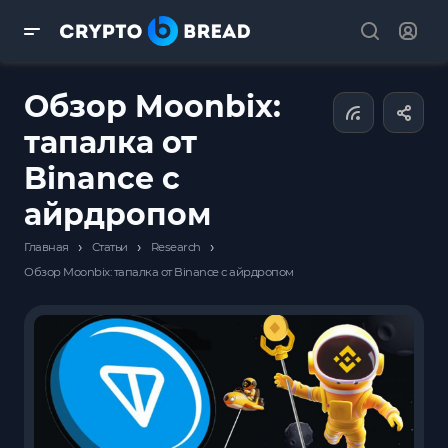
Обзор Moonbix:
тапалка от
Binance с
айрдропом
›
›
›
Главная
Статьи
Research
Обзор Moonbix: тапалка от Binance с айрдропом