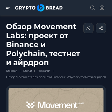
Обзор Movement
Labs: проект от
Binance и
Polychain, тестнет
и айрдроп
›
›
›
Главная
Статьи
Research
Обзор Movement Labs: проект от Binance и Polychain, тестнет и айрдроп