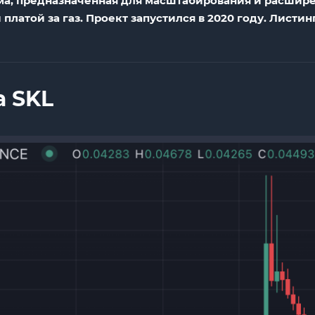
ма, предназначенная для масштабирования и расшире
платой за газ. Проект запустился в 2020 году. Листин
а SKL