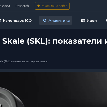
е Идеи
Research
Реклама на сайте
Календарь ICO
Аналитика
Идеи
Skale (SKL): показатели 
le (SKL): показатели и перспективы