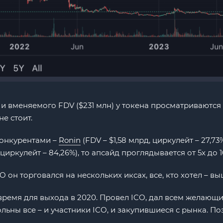
 и вменяемого FDV ($231 млн) у токена просматриваются
е стоит.
онкурентами –
Ronin
(FDV – $1,58 млрд, циркулейт – 27,73
рд, циркулейт – 84,26%), то апсайд проглядывается от 5х до
 он торговался на нескольких иксах, все, кто хотел – вы
ремя для выхода в 2020. Провел ICO, дал всем желающим
ольны все – и участники ICO, и закупившиеся с рынка. П