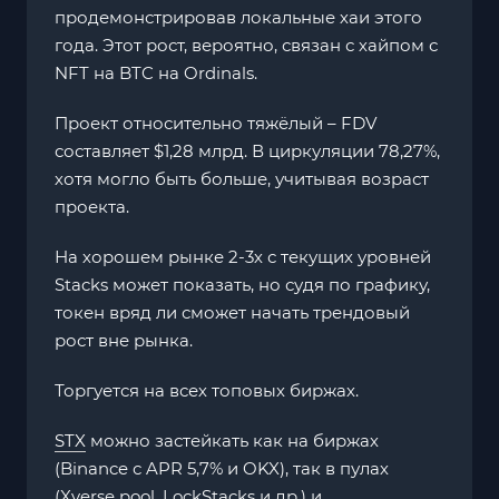
продемонстрировав локальные хаи этого
года. Этот рост, вероятно, связан с хайпом с
NFT на BTC на Ordinals.
Проект относительно тяжёлый – FDV
составляет $1,28 млрд. В циркуляции 78,27%,
хотя могло быть больше, учитывая возраст
проекта.
На хорошем рынке 2-3х с текущих уровней
Stacks может показать, но судя по графику,
токен вряд ли сможет начать трендовый
рост вне рынка.
Торгуется на всех топовых биржах.
STX
можно застейкать как на биржах
(Binance с APR 5,7% и OKX), так в пулах
(Xverse pool, LockStacks и др.) и