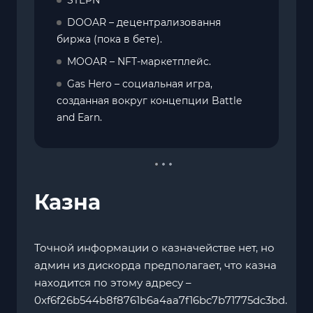
DOOAR – децентрализовання
биржа (пока в бете).
MOOAR – NFT-маркетплейс.
Gas Hero – социальная игра,
созданная вокруг концепции Battle
and Earn.
Казна
Точной информации о казначействе нет, но
админ из дискорда предполагает, что казна
находится по этому адресу –
0xf6f26b544b8f8761b6a4aa7f16bc7b71775dc3bd.