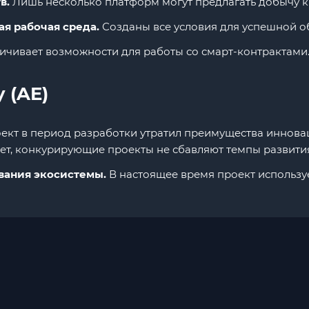
в.
Лишь несколько платформ могут предлагать добычу к
я рабочая среда.
Созданы все условия для успешной о
ичивает возможности для работы со смарт-контрактами
 (AE)
ект в период разработки утратил преимущества иннова
лет, конкурирующие проекты не сбавляют темпы развити
вания экосистемы.
В настоящее время проект использу