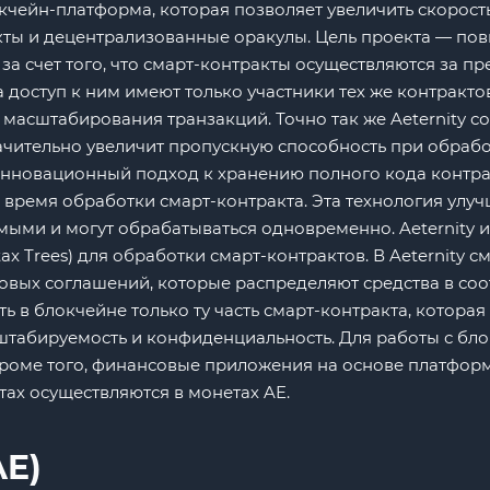
кчейн-платформа, которая позволяет увеличить скорость
ты и децентрализованные оракулы. Цель проекта — пов
 за счет того, что смарт-контракты осуществляются за 
а доступ к ним имеют только участники тех же контракт
я масштабирования транзакций. Точно так же Aeternity с
начительно увеличит пропускную способность при обраб
 инновационный подход к хранению полного кода контра
ь время обработки смарт-контракта. Эта технология улу
мыми и могут обрабатываться одновременно. Aeternity 
ntax Trees) для обработки смарт-контрактов. В Aeternity
вых соглашений, которые распределяют средства в соо
ь в блокчейне только ту часть смарт-контракта, котора
штабируемость и конфиденциальность. Для работы с бло
 Кроме того, финансовые приложения на основе платфор
тах осуществляются в монетах AE.
AE)