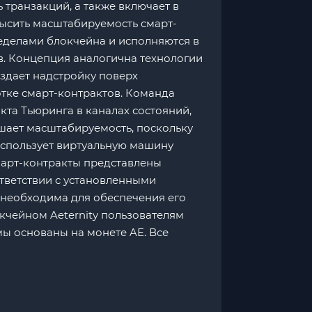
 транзакций, а также включает в
ысить масштабируемость смарт-
пределами блокчейна и исполняются в
ов. Концепция аналогична технологии
оздает надстройку поверх
отке смарт-контрактов. Команда
кта Тьюринга в каналах состояний,
чшает масштабируемость, поскольку
использует виртуальную машину
 смарт-контракты представлены
тветствии с установленными
я необходима для обеспечения его
кчейном Aeternity пользователям
мы основаны на монете AE. Все