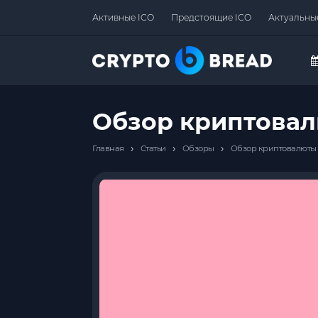
Активные ICO
Предстоящие ICO
Актуальны
Обзор криптовалю
›
›
›
Главная
Статьи
Обзоры
Обзор криптовалюты A