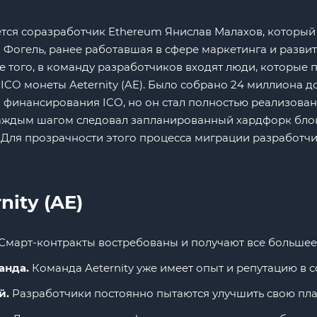
ется соразработчик Ethereum Янислав Малахов, который 
 Фогель, ранее работавшая в сфере маркетинга и разви
е того, в команду разработчиков входят люди, которые 
ICO монеты Aeternity (AE). Было собрано 24 миллиона д
а финансирования ICO, но он стал полностью реализова
 каждым шагом следовал запланированный хардфорк бло
 Для прозрачности этого процесса миграции разработч
ity (AE)
Смарт-контракты востребованы и получают все большее
анда.
Команда Aeternity уже имеет опыт и репутацию в с
й.
Разработчики постоянно пытаются улучшить свою пла