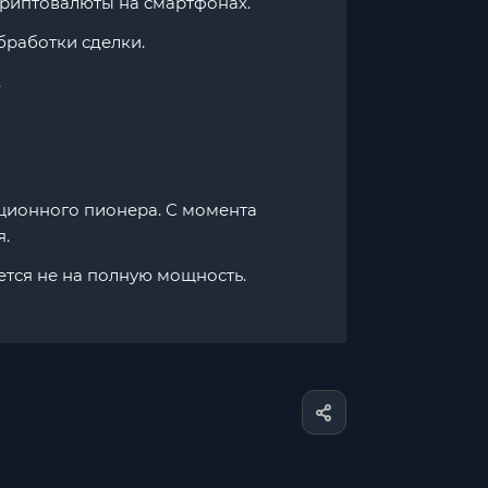
риптовалюты на смартфонах.
бработки сделки.
.
ционного пионера. С момента
я.
ется не на полную мощность.