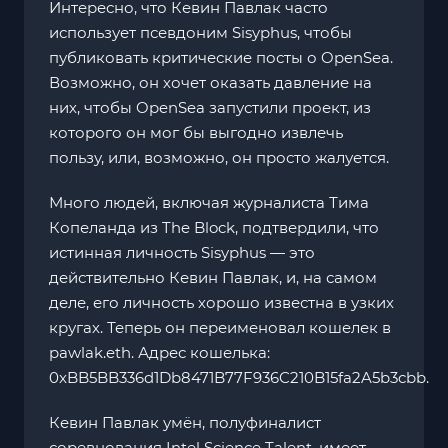
Интересно, что Кевин Павлак часто
использует псевдоним Sisyphus, чтобы
публиковать критические посты о OpenSea.
Возможно, он хочет оказать давление на
них, чтобы OpenSea запустили проект, из
которого он мог бы выгодно извлечь
пользу, или, возможно, он просто жалуется.
Много людей, включая журналиста Тима
Копеланда из The Block, подтвердили, что
истинная личность Sisyphus — это
действительно Кевин Павлак, и, на самом
деле, его личность хорошо известна в узких
кругах. Теперь он переименовал кошелек в
pawlak.eth. Адрес кошелька:
0xBB5BB336d1Db8471B77F936C210B15fa2A5b3cbb.
Кевин Павлак умён, полуфиналист
соревнования Intel Science Talent, имеет