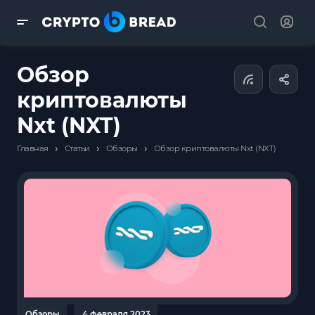
Обзор
криптовалюты
Nxt (NXT)
›
›
›
Главная
Статьи
Обзоры
Обзор криптовалюты Nxt (NXT)
Обзоры
4 февраля 2023