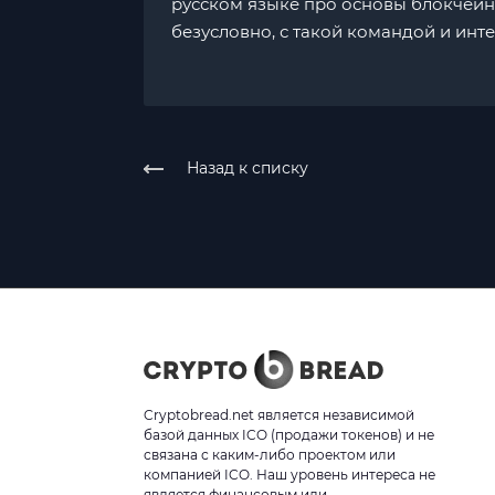
русском языке про основы блокчейна
безусловно, с такой командой и инт
Назад к списку
Cryptobread.net является независимой
базой данных ICO (продажи токенов) и не
связана с каким-либо проектом или
компанией ICO. Наш уровень интереса не
является финансовым или