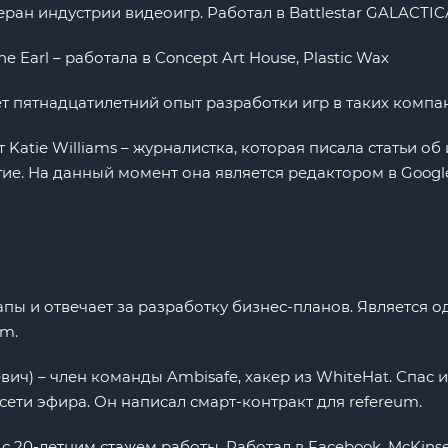
етеран индустрии видеоигр. Работал в Battlestar GALACTI
Earl – работала в Concept Art House, Plastic Wax
ет пятнадцатилетний опыт разработки игр в таких компани
Katie Williams – журналистка, которая писала статьи об 
ие. На данный момент она является редактором в Google
апы и отвечает за разработку бизнес-планов. Является о
am.
севич) – член команды Ambisafe, хакер из WhiteHat. Спас
ети эфира. Он написал смарт-контракт для refereum.
 с 20-летним стажем работы. Работал в Facebook, McKinse