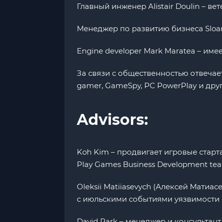
Главный инженер Alistair Doulin – в
Менеджер по развитию бизнеса Sloane 
Engine developer Mark Maratea – име
За связи с общественностью отвечает 
gamer, GameSpy, PC PowerPlay и друг
Advisors:
Koh Kim – продвигает игровые старт
Play Games Business Development te
Oleksii Matiiasevych (Алексей Матиа
с июльскими событиями уязвимости с
David Park – менеджер и консультант