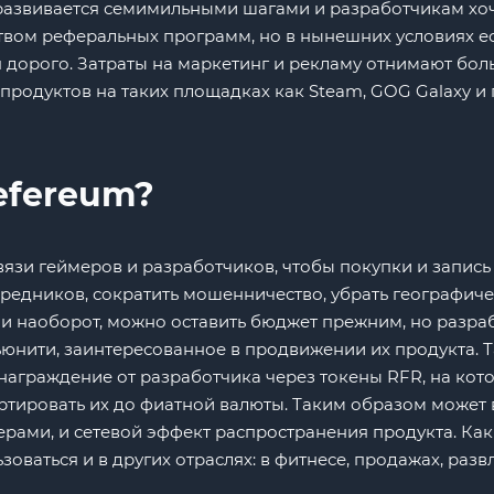
развивается семимильными шагами и разработчикам хоч
твом реферальных программ, но в нынешних условиях ес
 дорого. Затраты на маркетинг и рекламу отнимают бол
продуктов на таких площадках как Steam, GOG Galaxy и 
efereum?
вязи геймеров и разработчиков, чтобы покупки и запис
средников, сократить мошенничество, убрать географич
и наоборот, можно оставить бюджет прежним, но разра
юнити, заинтересованное в продвижении их продукта. 
ознаграждение от разработчика через токены RFR, на кот
вертировать их до фиатной валюты. Таким образом може
рами, и сетевой эффект распространения продукта. Как
оваться и в других отраслях: в фитнесе, продажах, разв