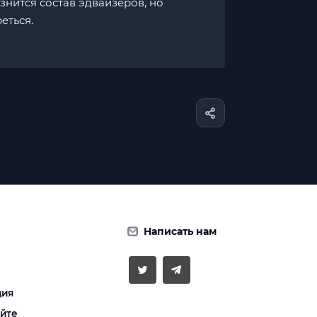
знится состав эдвайзеров, но
еться.
Написать нам
ция
айте