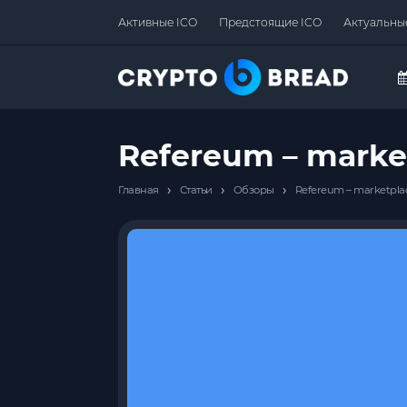
Активные ICO
Предстоящие ICO
Актуальны
Refereum – marke
›
›
›
Главная
Статьи
Обзоры
Refereum – marketpla