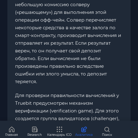
небольшую комиссию солверу
(«решающему») для выполнения этой
операции офф-чейн. Солвер перечисляет
некоторые средства в качестве залога по
смарт-контракту, производит вычисления и
отправляет их результат. Если результат
верен, то он получает свой депозит
обратно. Если вычисления не были
произведены правильно вследствие
ошибки или злого умысла, то депозит
теряется.
Для проверки правильности вычислений у
Truebit предусмотрен механизм
верификации (verification game). Для этого
создается группа валидаторов (challenger),
которые и проверяют работу солверов.
Если валидатор смог доказать, что солвер
Главная
Research
Календарь ICO
Аналитика
Поиск