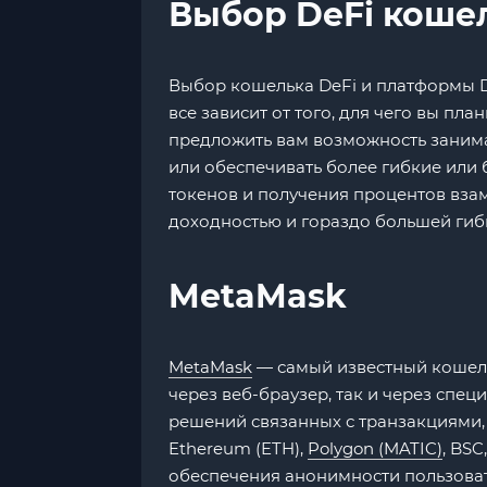
Выбор DeFi коше
Выбор кошелька DeFi и платформы D
все зависит от того, для чего вы п
предложить вам возможность занима
или обеспечивать более гибкие или
токенов и получения процентов вза
доходностью и гораздо большей гиб
MetaMask
MetaMask
— самый известный кошеле
через веб-браузер, так и через сп
решений связанных с транзакциями,
Ethereum (ETH),
Polygon (MATIC)
, BSC
обеспечения анонимности пользоват