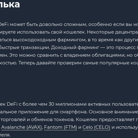
лька
eFi может быть довольно сложным, особенно если вы н
ланируете использовать свой кошелек. Некоторые децент
ться высокодоходным фармингом, в то время как други
 быстрые транзакции. Доходный фарминг — это процесс
мен. Это можно сравнить с владением облигациями, но 
костью. Теперь давайте проверим самые популярные ко
к DeFi с более чем 30 миллионами активных пользовате
ециальное приложение для смартфона. Основное внимани
 торговлей и обменов токенов. Кошелек предоставляет 
,
Avalanche (AVAX)
,
Fantom (FTM)
и
Celo (CELO)
и использу
еля.