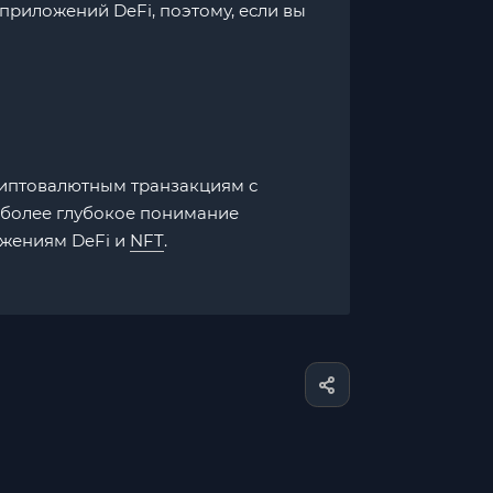
риложений DeFi, поэтому, если вы
риптовалютным транзакциям с
я более глубокое понимание
ожениям DeFi и
NFT
.