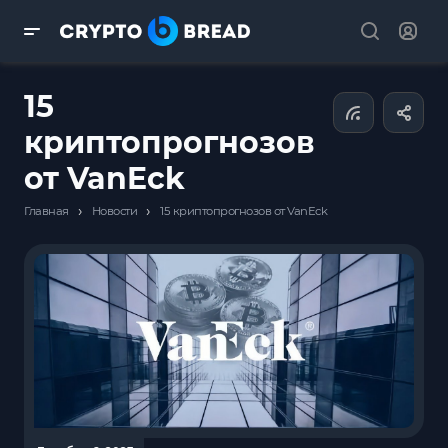
15
криптопрогнозов
от VanEck
›
›
Главная
Новости
15 криптопрогнозов от VanEck