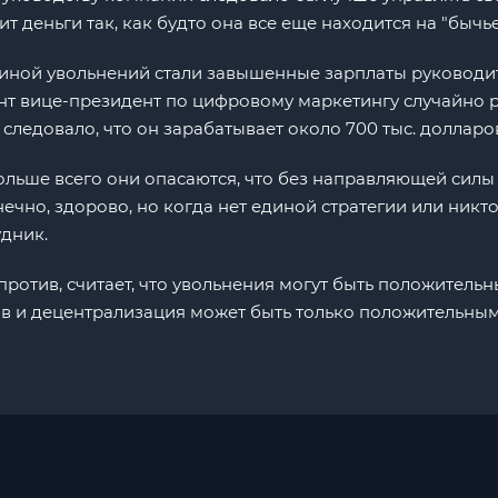
т деньги так, как будто она все еще находится на "бычье
иной увольнений стали завышенные зарплаты руководите
нт вице-президент по цифровому маркетингу случайно р
следовало, что он зарабатывает около 700 тыс. долларов
ольше всего они опасаются, что без направляющей силы 
нечно, здорово, но когда нет единой стратегии или никто
удник.
ротив, считает, что увольнения могут быть положитель
ков и децентрализация может быть только положительны