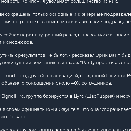
овость: Компания увольняет большинство из них.
были сокращены только основные инженерные подраздел
ения по работе с экосистемами и азиатские подразделе
ity сейчас царит внутренний разлад, поскольку финанси
п-менеджеров.
утимых результатов не было", - рассказал Эрик Ванг, б
y, покинувший компанию в январе. "Parity практически ра
 Foundation, другой организацией, созданной Гэвином В
е объявил о сокращении около 40% сотрудников.
SignalHire, группа базируется в Цуге (Швейцария) и насч
 в своем официальном аккаунте X, что она "сворачивает
мы Polkadot.
руководству компании следовало бы лучше управлять св