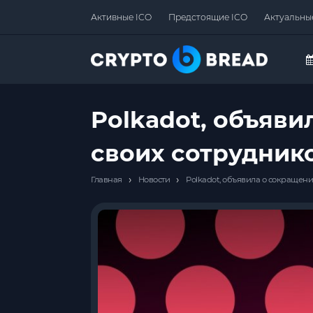
Активные ICO
Предстоящие ICO
Актуальны
Polkadot, объяв
своих сотрудник
›
›
Главная
Новости
Polkadot, объявила о сокращен