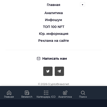
Главная
Аналитика
Инфошум
ТОП 100 NFT
Юр. информация
Реклама на сайте
Написать нам
© 2026 CryptoBread.net
Копирование материалов разрешено
только с указанием прямой индексируемой ссылки.
Главная
Research
Календарь ICO
Аналитика
Поиск
Политика конфиденциальности