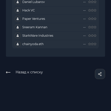
Daniel Lubarov
--
Hack VC
--
Paper Ventures
--
Sreeram Kannan
--
StarkWare Industries
--
chainyoda.eth
--
Назад к списку