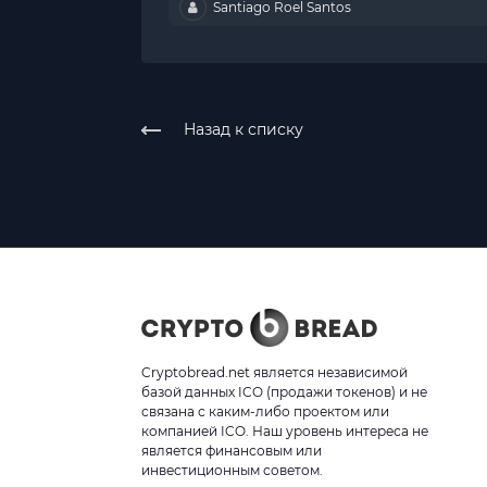
Santiago Roel Santos
Назад к списку
Cryptobread.net является независимой
базой данных ICO (продажи токенов) и не
связана с каким-либо проектом или
компанией ICO. Наш уровень интереса не
является финансовым или
инвестиционным советом.