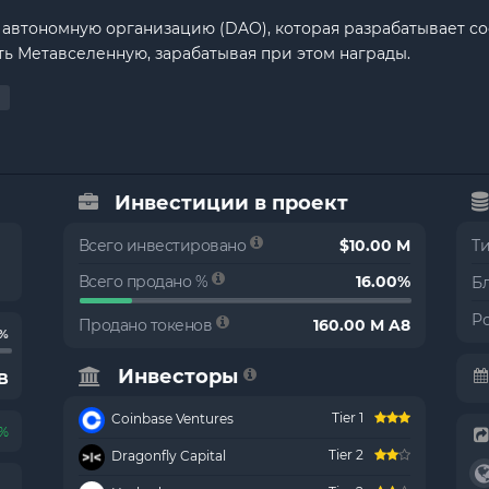
 автономную организацию (DAO), которая разрабатывает с
ь Метавселенную, зарабатывая при этом награды.
Инвестиции в проект
Всего инвестировано
$10.00 M
Т
Всего продано %
16.00%
Б
Р
Продано токенов
160.00 M A8
7%
Инвесторы
 B
Tier 1
Coinbase Ventures
7%
Tier 2
Dragonfly Capital