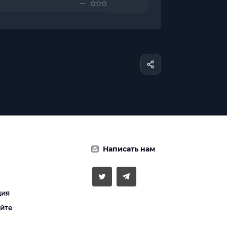
--
Написать нам
ция
айте