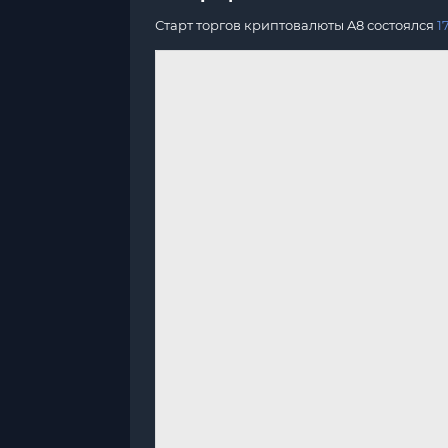
Старт торгов криптовалюты A8 состоялся
1