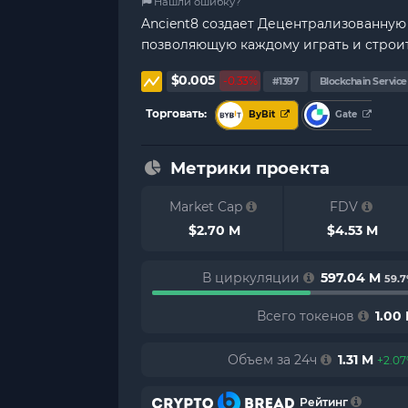
Нашли ошибку?
Ancient8 создает Децентрализованную
позволяющую каждому играть и строит
$0.005
-0.33%
#1397
Blockchain Service
Торговать:
ByBit
Gate
Метрики проекта
Market Cap
FDV
$2.70 M
$4.53 M
В циркуляции
597.04 M
59.
Всего токенов
1.00
Объем за 24ч
1.31 M
+2.0
Рейтинг