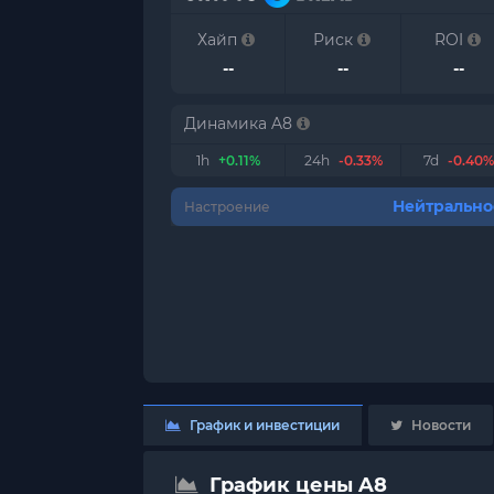
Хайп
Риск
ROI
--
--
--
Динамика A8
1h
+0.11%
24h
-0.33%
7d
-0.40%
Нейтрально
Настроение
График и инвестиции
Новости
График цены A8