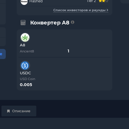
Tier 2
Hashed
Список инвесторов и раунды
Конвертер A8
A8
Ancient8
е
USDC
USD Coin
0.005
Описание