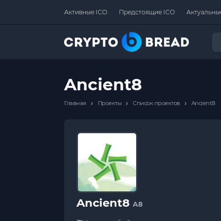
Активные ICO
Предстоящие ICO
Актуальны
Ancient8
›
›
›
Главная
Проекты
Список проектов
Ancient8
Ancient8
A8