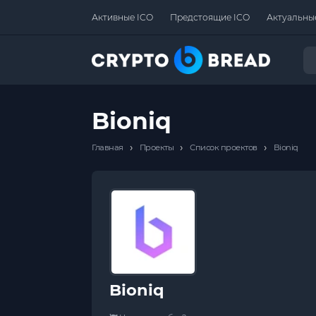
Активные ICO
Предстоящие ICO
Актуальны
Bioniq
›
›
›
Главная
Проекты
Список проектов
Bioniq
Bioniq