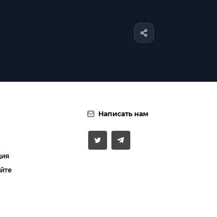
Написать нам
ция
айте