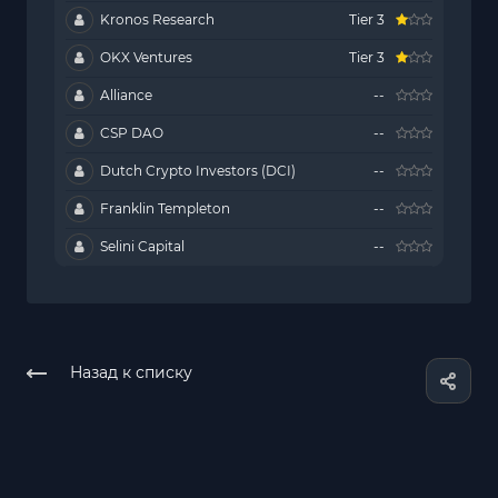
Kronos Research
Tier 3
OKX Ventures
Tier 3
Alliance
--
CSP DAO
--
Dutch Crypto Investors (DCI)
--
Franklin Templeton
--
Selini Capital
--
Назад к списку