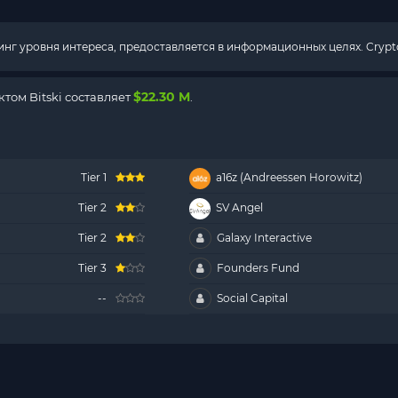
г уровня интереса, предоставляется в информационных целях. Crypto
$22.30 M
ом Bitski составляет
.
Tier 1
a16z (Andreessen Horowitz)
Tier 2
SV Angel
Tier 2
Galaxy Interactive
Tier 3
Founders Fund
--
Social Capital