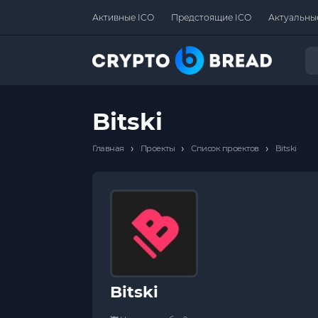
Активные ICO
Предстоящие ICO
Актуальны
Bitski
›
›
›
Главная
Проекты
Список проектов
Bitski
Bitski