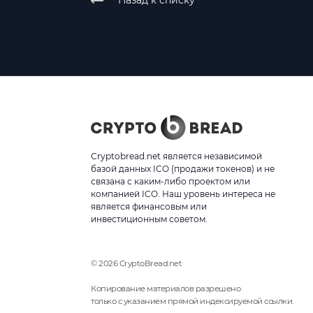
Назад к списку
Cryptobread.net является независимой
базой данных ICO (продажи токенов) и не
связана с каким-либо проектом или
компанией ICO. Наш уровень интереса не
является финансовым или
инвестиционным советом.
© 2026 CryptoBread.net
Копирование материалов разрешено
только с указанием прямой индексируемой ссылки.