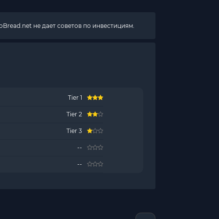
Bread.net не дает советов по инвестициям.
Tier 1
Tier 2
Tier 3
--
--