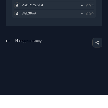
ViaBTC Capital
--
Web3Port
--
Назад к списку