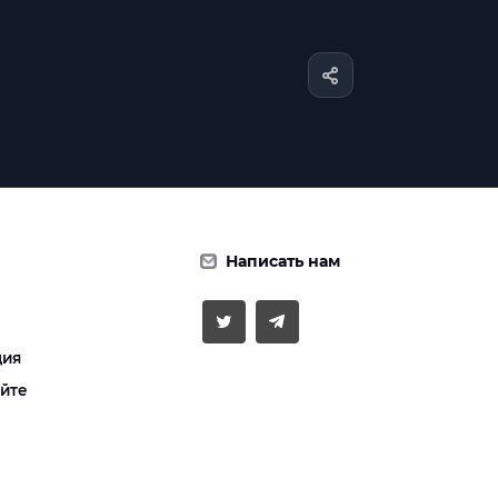
Написать нам
ция
айте