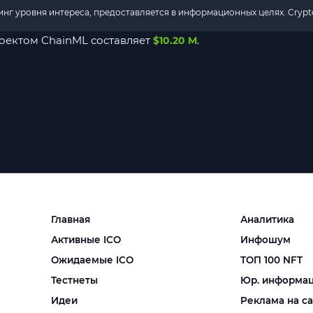
г уровня интереса, предоставляется в информационных целях. Crypto
оектом ChainML составляет
.
$10.20 M
Главная
Аналитика
Активные ICO
Инфошум
Ожидаемые ICO
ТОП 100 NFT
Тестнеты
Юр. информа
Идеи
Реклама на с