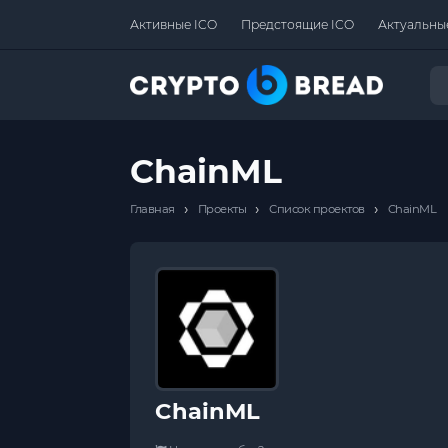
Активные ICO
Предстоящие ICO
Актуальны
ChainML
›
›
›
Главная
Проекты
Список проектов
ChainML
ChainML