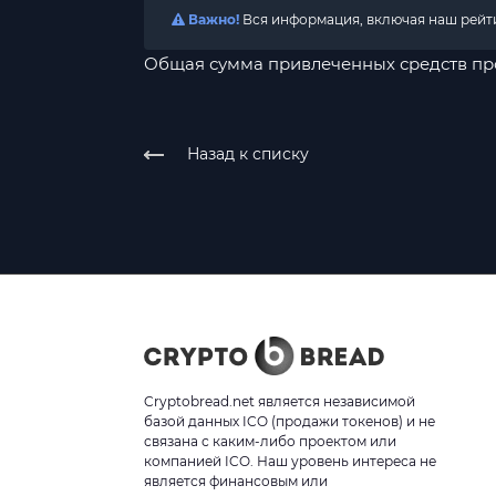
Важно!
Вся информация, включая наш рейтин
Общая сумма привлеченных средств пр
Назад к списку
Cryptobread.net является независимой
базой данных ICO (продажи токенов) и не
связана с каким-либо проектом или
компанией ICO. Наш уровень интереса не
является финансовым или