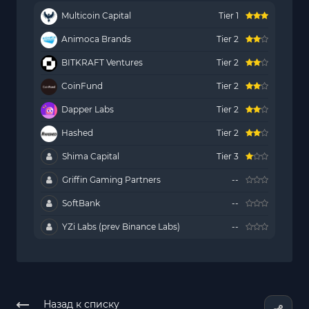
Multicoin Capital
Tier 1
Animoca Brands
Tier 2
BITKRAFT Ventures
Tier 2
CoinFund
Tier 2
Dapper Labs
Tier 2
Hashed
Tier 2
Shima Capital
Tier 3
Griffin Gaming Partners
--
SoftBank
--
YZi Labs (prev Binance Labs)
--
Назад к списку