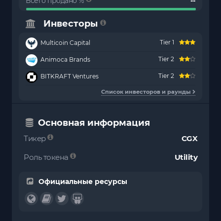
Всего продано %
--
Инвесторы
Tier 1
Multicoin Capital
Tier 2
Animoca Brands
Tier 2
BITKRAFT Ventures
Список инвесторов и раунды
Основная информация
Тикер
CGX
Роль токена
Utility
Официальные ресурсы