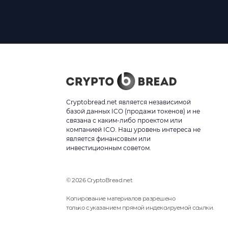
Cryptobread.net является независимой
базой данных ICO (продажи токенов) и не
связана с каким-либо проектом или
компанией ICO. Наш уровень интереса не
является финансовым или
инвестиционным советом.
© 2026 CryptoBread.net
Копирование материалов разрешено
только с указанием прямой индексируемой ссылки.