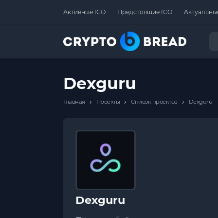
Активные ICO
Предстоящие ICO
Актуальны
Dexguru
›
›
›
Главная
Проекты
Список проектов
Dexguru
Dexguru