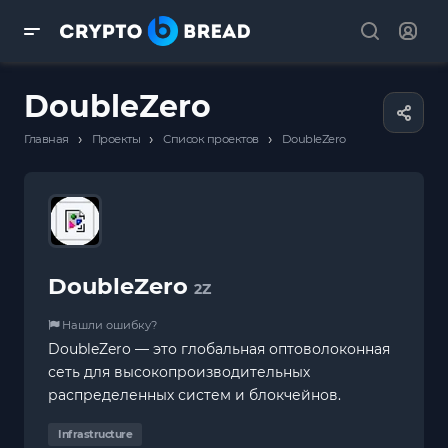
DoubleZero
›
›
›
Главная
Проекты
Список проектов
DoubleZero
DoubleZero
2Z
Нашли ошибку?
DoubleZero — это глобальная оптоволоконная
сеть для высокопроизводительных
распределенных систем и блокчейнов.
Infrastructure