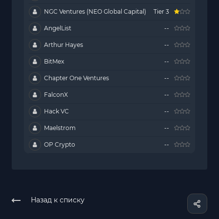
NGC Ventures (NEO Global Capital)
Tier 3
AngelList
--
Arthur Hayes
--
BitMex
--
Chapter One Ventures
--
FalconX
--
Hack VC
--
Maelstrom
--
OP Crypto
--
Назад к списку