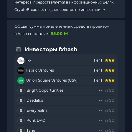
интереса, предоставляется в информационных целях.
CryptoBread.net не дает советов по инвестициям.
Общая сумма привлеченных средств проектом
$5.00 M
fxhash составляет
.
Инвесторы fxhash
1kx
Tier 1
Fabric Ventures
Tier 1
Union Square Ventures (USV)
Tier 1
Bright Opportunities
--
Daedalus
--
Everyrealm
--
Punk DAO
--
Tané
--