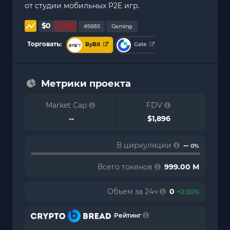
от студии мобильных P2E игр.
$0
-0.09%
#5685
Gaming
Торговать:
ByBit
Gate
Метрики проекта
Market Cap
FDV
--
$1,896
В циркуляции
--
0%
Всего токенов
999.00 M
Объем за 24ч
0
+0.00%
Рейтинг