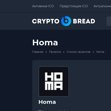
Активные ICO
Предстоящие ICO
Актуальны
Homa
›
›
›
Главная
Проекты
Список проектов
Homa
Homa