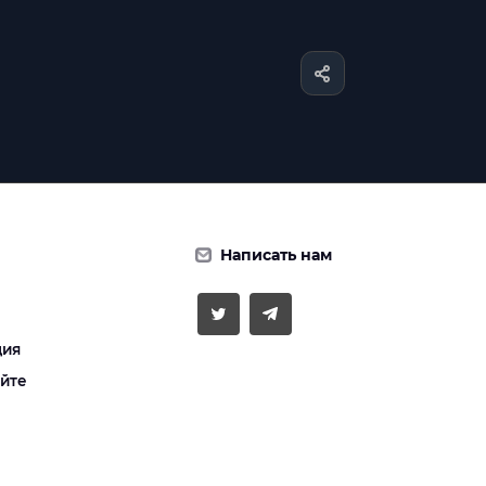
Написать нам
ция
айте