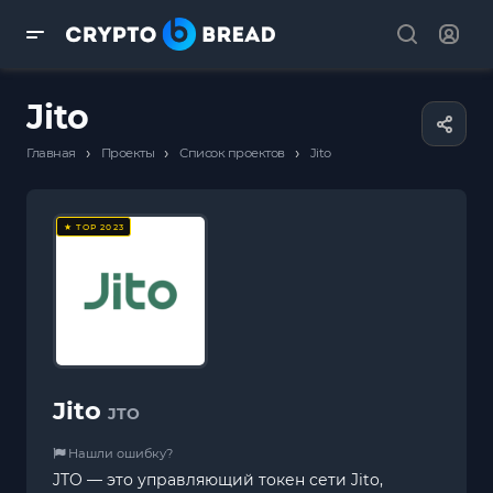
Jito
›
›
›
Главная
Проекты
Список проектов
Jito
★ TOP 2023
Jito
JTO
Нашли ошибку?
JTO — это управляющий токен сети Jito,