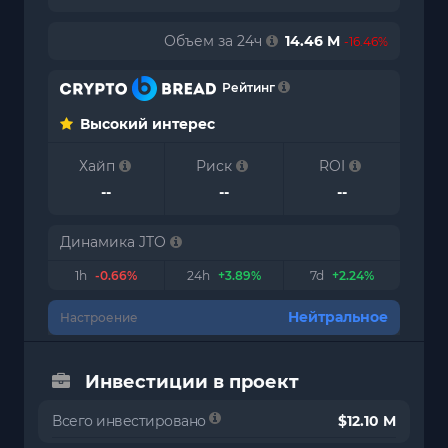
Объем за 24ч
14.46 M
-16.46%
Рейтинг
Высокий интерес
Хайп
Риск
ROI
--
--
--
Динамика JTO
1h
-0.66%
24h
+3.89%
7d
+2.24%
Нейтральное
Настроение
Инвестиции в проект
Всего инвестировано
$12.10 M