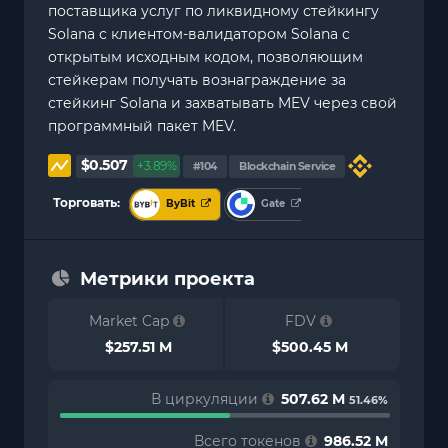
поставщика услуг по ликвидному стейкингу
Solana с клиентом-валидатором Solana с
открытым исходным кодом, позволяющим
стейкерам получать вознаграждение за
стейкинг Solana и захватывать MEV через свой
программный пакет MEV.
$0.507
+3.89%
#104
Blockchain Service
Торговать:
ByBit
Gate
Метрики проекта
Market Cap
FDV
$257.51 M
$500.45 M
В циркуляции
507.62 M
51.46%
Всего токенов
986.52 M