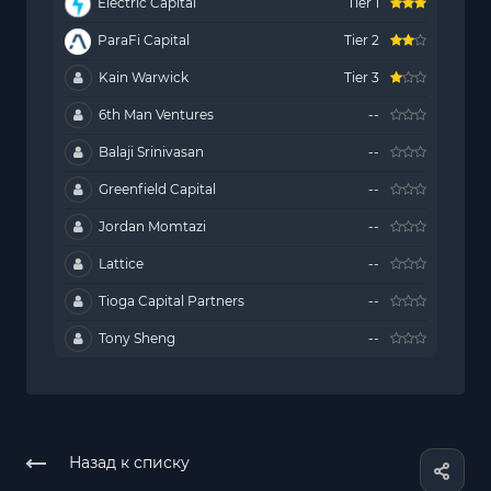
Electric Capital
Tier 1
ParaFi Capital
Tier 2
Kain Warwick
Tier 3
6th Man Ventures
--
Balaji Srinivasan
--
Greenfield Capital
--
Jordan Momtazi
--
Lattice
--
Tioga Capital Partners
--
Tony Sheng
--
Назад к списку