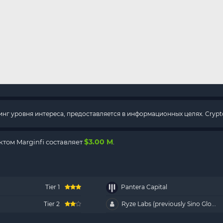
г уровня интереса, предоставляется в информационных целях. Crypto
$3.00 M
том Marginfi составляет
.
Tier 1
Pantera Capital
Tier 2
Ryze Labs (previously Sino Glo...