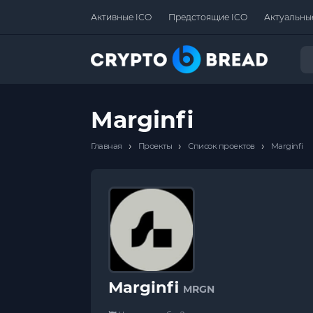
Активные ICO
Предстоящие ICO
Актуальны
Marginfi
›
›
›
Главная
Проекты
Список проектов
Marginfi
Marginfi
MRGN