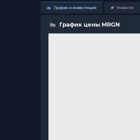
График и инвестиции
Новости
График цены MRGN