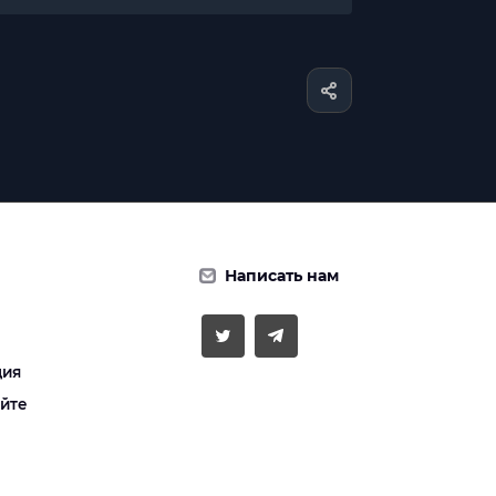
Написать нам
ция
айте