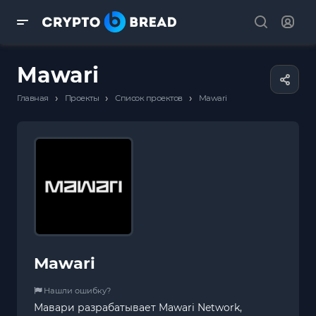
Mawari
›
›
›
Главная
Проекты
Список проектов
Mawari
Mawari
Нашли ошибку?
Мавари разрабатывает Mawari Network,