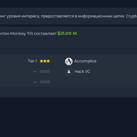
г уровня интереса, предоставляется в информационных целях. Crypto
$21.00 M
том Monkey Tilt составляет
.
Tier 1
Accomplice
--
Hack VC
--