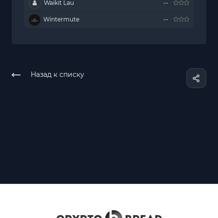
Waikit Lau
--
Wintermute
--
Назад к списку