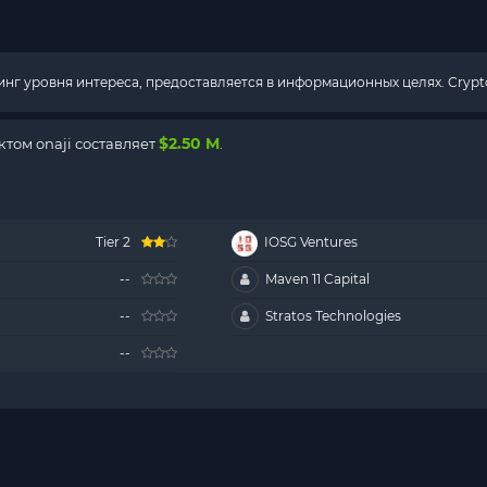
г уровня интереса, предоставляется в информационных целях. Crypto
$2.50 M
том onaji составляет
.
Tier 2
IOSG Ventures
--
Maven 11 Capital
--
Stratos Technologies
--