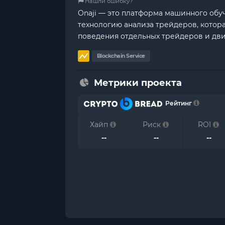
Нашли ошибку?
Onaji — это платформа машинного обу
технологию анализа трейдеров, котор
поведения отдельных трейдеров и дв
Blockchain Service
Метрики проекта
Рейтинг
Хайп
Риск
ROI
--
--
--