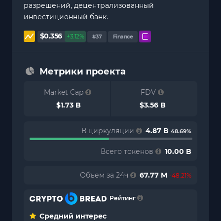
разрешений, децентрализованный
инвестиционный банк.
$0.356
+3.12%
#37
Finance
Метрики проекта
Market Cap
FDV
$1.73 B
$3.56 B
В циркуляции
4.87 B
48.69%
Всего токенов
10.00 B
Объем за 24ч
67.77 M
-48.21%
Рейтинг
Средний интерес