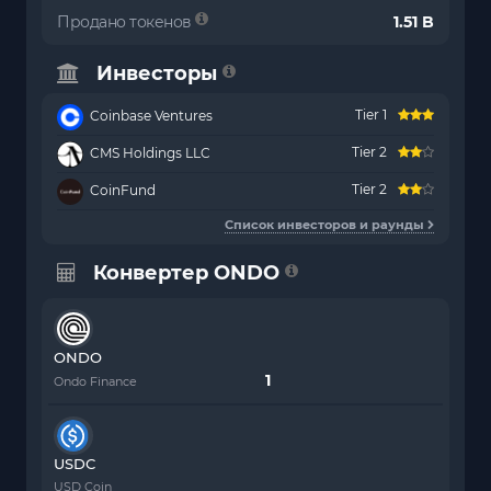
Продано токенов
1.51 B
Инвесторы
Tier 1
Coinbase Ventures
Tier 2
CMS Holdings LLC
Tier 2
CoinFund
Список инвесторов и раунды
Конвертер ONDO
ONDO
Ondo Finance
USDC
USD Coin