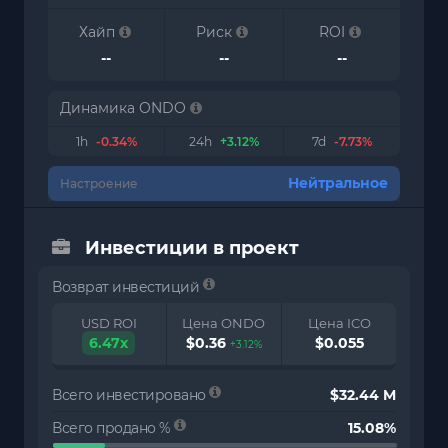
Хайп
Риск
ROI
--
--
--
Динамика ONDO
1h
-0.34%
24h
+3.12%
7d
-7.73%
Нейтральное
Настроение
Инвестиции в проект
Возврат инвестиций
USD ROI
Цена ONDO
Цена ICO
6.47x
$0.36
$0.055
+3.12%
Всего инвестировано
$32.44 M
Всего продано %
15.08%