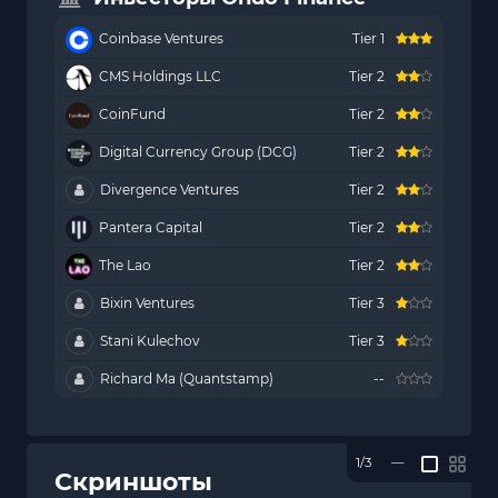
Coinbase Ventures
Tier 1
CMS Holdings LLC
Tier 2
CoinFund
Tier 2
Digital Currency Group (DCG)
Tier 2
Divergence Ventures
Tier 2
Pantera Capital
Tier 2
The Lao
Tier 2
Bixin Ventures
Tier 3
Stani Kulechov
Tier 3
Richard Ma (Quantstamp)
--
1/3
—
Скриншоты