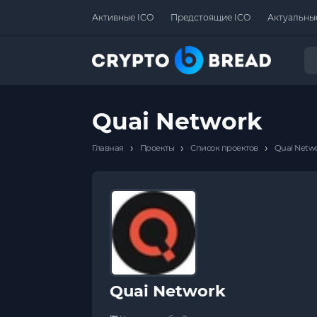
Активные ICO
Предстоящие ICO
Актуальны
Quai Network
›
›
›
Главная
Проекты
Список проектов
Quai Netw
Quai Network