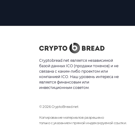
Cryptobread.net является независимой
базой данных ICO (продажи токенов) и не
связана с каким-либо проектом или
компанией ICO. Наш уровень интереса не
является финансовым или
инвестиционным советом.
© 2026 CryptoBread.net
Копирование материалов разрешено
только с указанием прямой индексируемой ссылки.