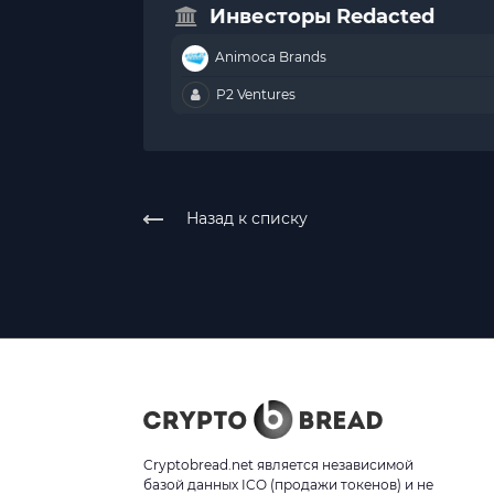
Инвесторы Redacted
Animoca Brands
P2 Ventures
Назад к списку
Cryptobread.net является независимой
базой данных ICO (продажи токенов) и не