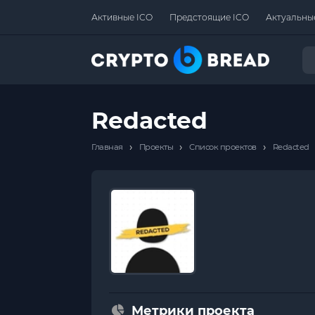
Активные ICO
Предстоящие ICO
Актуальны
Redacted
›
›
›
Главная
Проекты
Список проектов
Redacted
Метрики проекта