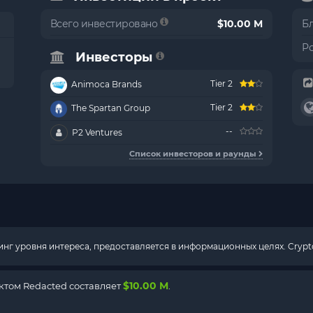
Всего инвестировано
$10.00 M
Б
Р
Инвесторы
Tier 2
Animoca Brands
Tier 2
The Spartan Group
--
P2 Ventures
Список инвесторов и раунды
г уровня интереса, предоставляется в информационных целях. Crypto
$10.00 M
том Redacted составляет
.