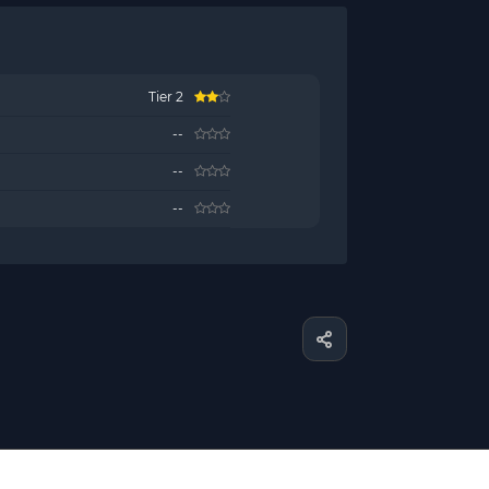
Tier 2
--
--
--