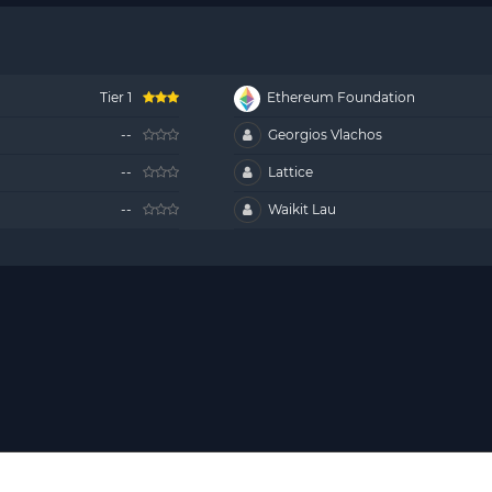
Tier 1
Ethereum Foundation
--
Georgios Vlachos
--
Lattice
--
Waikit Lau