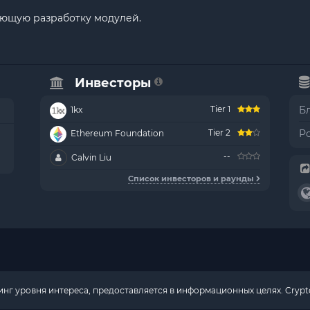
чающую разработку модулей.
Инвесторы
Tier 1
Б
1kx
Tier 2
Р
Ethereum Foundation
--
Calvin Liu
Список инвесторов и раунды
г уровня интереса, предоставляется в информационных целях. Crypto