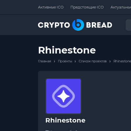
Активные ICO
Предстоящие ICO
Актуальны
Rhinestone
›
›
›
Главная
Проекты
Список проектов
Rhineston
Rhinestone