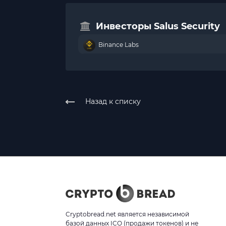
Инвесторы Salus Security
Binance Labs
Назад к списку
Cryptobread.net является независимой
базой данных ICO (продажи токенов) и не