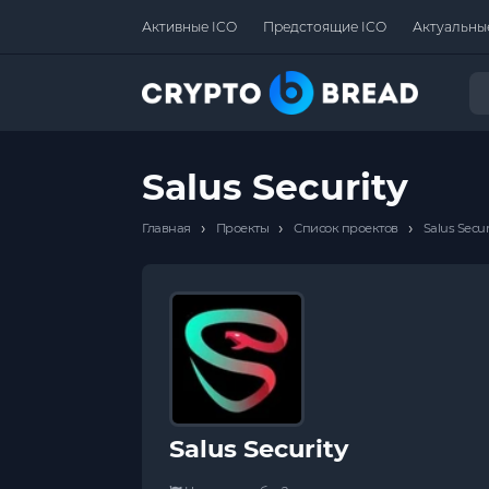
Активные ICO
Предстоящие ICO
Актуальны
Salus Security
›
›
›
Главная
Проекты
Список проектов
Salus Secur
Salus Security