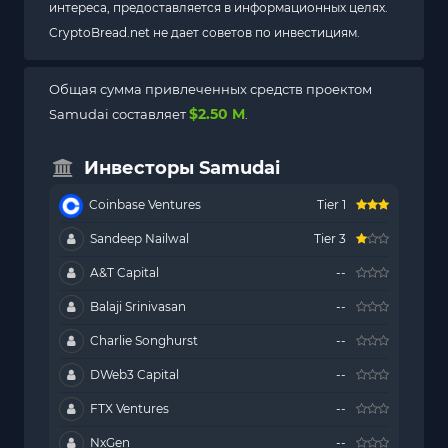
интереса, предоставляется в информационных целях.
CryptoBread.net не дает советов по инвестициям.
Общая сумма привлеченных средств проектом
$2.50 M
Samudai составляет
.
Инвесторы Samudai
Coinbase Ventures
Tier 1
Sandeep Nailwal
Tier 3
A&T Capital
--
Balaji Srinivasan
--
Charlie Songhurst
--
DWeb3 Capital
--
FTX Ventures
--
NxGen
--