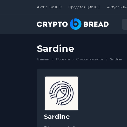
Активные ICO
Предстоящие ICO
Актуальны
Sardine
›
›
›
Главная
Проекты
Список проектов
Sardine
Sardine