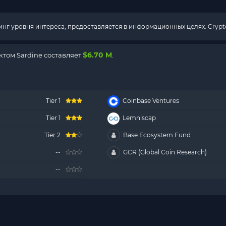
г уровня интереса, предоставляется в информационных целях. Crypto
$6.70 M
том Sardine составляет
.
Tier 1
Coinbase Ventures
Tier 1
Lemniscap
Tier 2
Base Ecosystem Fund
--
GCR (Global Coin Research)
--