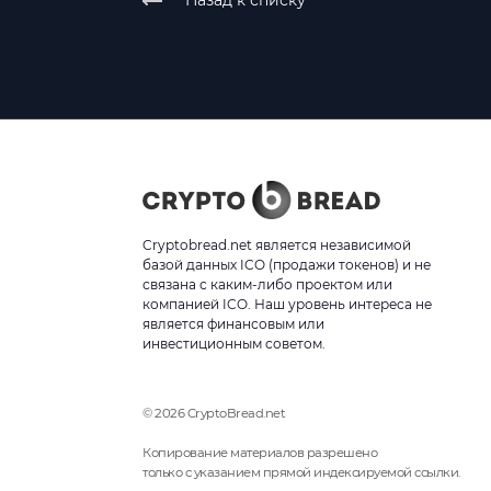
Назад к списку
Cryptobread.net является независимой
базой данных ICO (продажи токенов) и не
связана с каким-либо проектом или
компанией ICO. Наш уровень интереса не
является финансовым или
инвестиционным советом.
© 2026 CryptoBread.net
Копирование материалов разрешено
только с указанием прямой индексируемой ссылки.