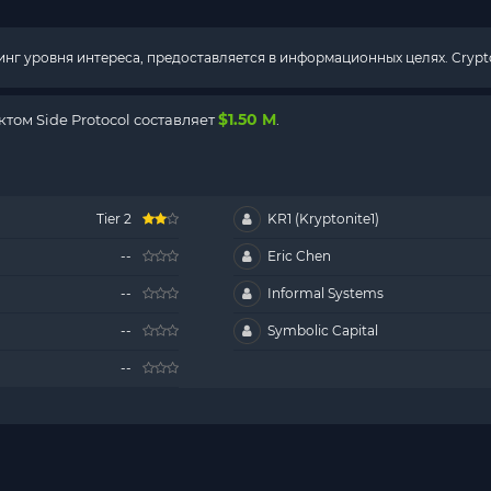
г уровня интереса, предоставляется в информационных целях. Crypto
$1.50 M
ом Side Protocol составляет
.
Tier 2
KR1 (Kryptonite1)
--
Eric Chen
--
Informal Systems
--
Symbolic Capital
--