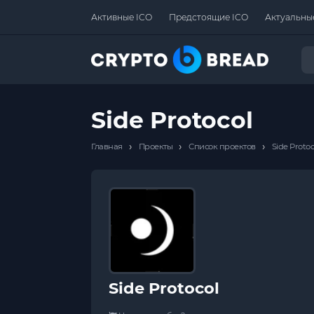
Активные ICO
Предстоящие ICO
Актуальны
Side Protocol
›
›
›
Главная
Проекты
Список проектов
Side Protoc
Side Protocol