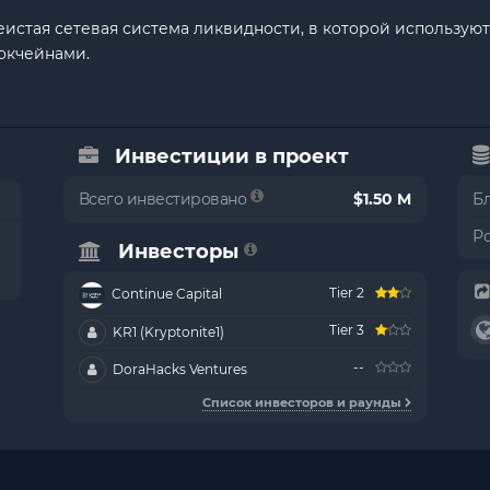
ячеистая сетевая система ликвидности, в которой использ
окчейнами.
Инвестиции в проект
Всего инвестировано
$1.50 M
Б
Р
Инвесторы
Tier 2
Continue Capital
Tier 3
KR1 (Kryptonite1)
--
DoraHacks Ventures
Список инвесторов и раунды