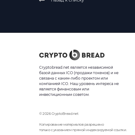
Назад к списку
Cryptobread.net является независимой
базой данных ICO (продажи токенов) и не
связана с каким-либо проектом или
компанией ICO. Наш уровень интереса не
является финансовым или
инвестиционным советом.
© 2026 CryptoBread.net
Копирование материалов разрешено
только с указанием прямой индексируемой ссылки.